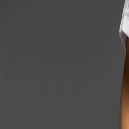
Каталог
Блог
Доставка
Оплата и возврат
Магазины
Главная
›
Каталог
›
Первый слой
›
Футболки
›
Женская футболка Li
↑